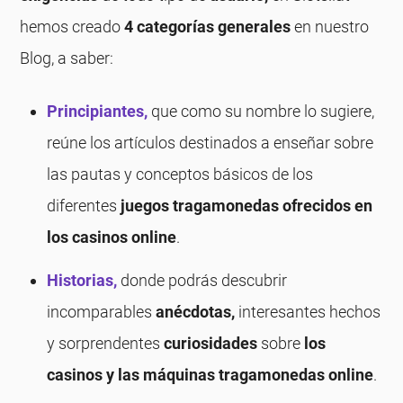
hemos creado
4 categorías generales
en nuestro
Blog, a saber:
Principiantes,
que como su nombre lo sugiere,
reúne los artículos destinados a enseñar sobre
las pautas y conceptos básicos de los
diferentes
juegos tragamonedas ofrecidos en
los casinos online
.
Historias,
donde podrás descubrir
incomparables
anécdotas,
interesantes hechos
y sorprendentes
curiosidades
sobre
los
casinos y las máquinas tragamonedas online
.