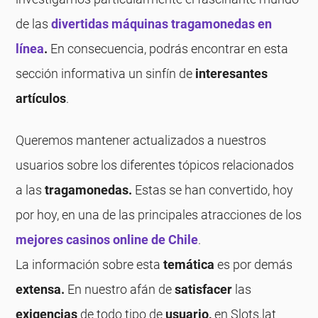
de las
divertidas máquinas tragamonedas en
línea
.
En consecuencia, podrás encontrar en esta
sección informativa un sinfín de
interesantes
artículos
.
Queremos mantener actualizados a nuestros
usuarios sobre los diferentes tópicos relacionados
a las
tragamonedas.
Estas se han convertido, hoy
por hoy, en una de las principales atracciones de los
mejores casinos online de Chile
.
La información sobre esta
temática
es por demás
extensa.
En nuestro afán de
satisfacer
las
exigencias
de todo tipo de
usuario,
en Slots.lat