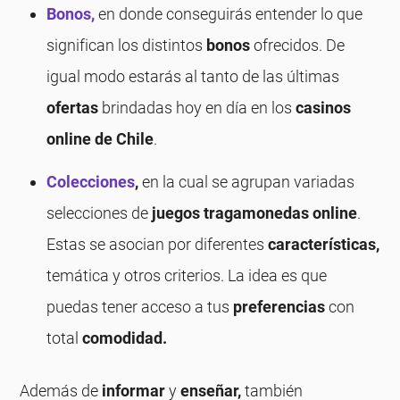
Bonos,
en donde conseguirás entender lo que
significan los distintos
bonos
ofrecidos. De
igual modo estarás al tanto de las últimas
ofertas
brindadas hoy en día en los
casinos
online de Chile
.
Colecciones
,
en la cual se agrupan variadas
selecciones de
juegos tragamonedas online
.
Estas se asocian por diferentes
características,
temática y otros criterios. La idea es que
puedas tener acceso a tus
preferencias
con
total
comodidad.
Además de
informar
y
enseñar,
también