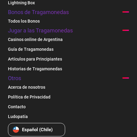
Lightning Box
Bonos de Tragamonedas
Todos los Bonos
Jugar a las Tragamonedas
Casinos online de Argentina
Guía de Tragamonedas
Artículos para Principiantes
Historias de Tragamonedas
Otros
Acerca de nosotros
Política de Privacidad
Contacto
Ludopatía
Español (Chile)