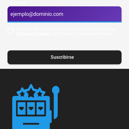
Tu Email
Tengo 18+ años, acepto recibir ofertas de marketing, y acepto
la
Política de Privacidad
y los Términos y Condiciones de Slots.lat.
Suscribirse