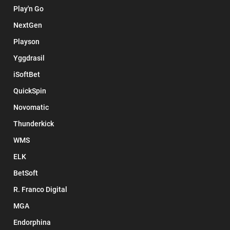
Play'n Go
NextGen
Playson
Yggdrasil
iSoftBet
QuickSpin
Novomatic
Thunderkick
WMS
ELK
BetSoft
R. Franco Digital
MGA
Endorphina