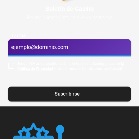
Boletín de Casino
Recibe nuestra lista exclusiva de bonos
Tu Email
Tengo 18+ años, acepto recibir ofertas de marketing, y acepto
la
Política de Privacidad
y los Términos y Condiciones de Slots.lat.
Suscribirse