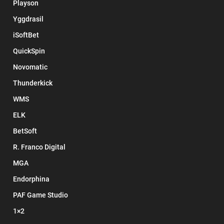
Playson
Yggdrasil
iSoftBet
QuickSpin
Novomatic
Thunderkick
WMS
ELK
BetSoft
R. Franco Digital
MGA
Endorphina
PAF Game Studio
1×2