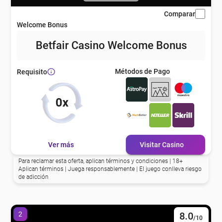
Comparar
Welcome Bonus
Betfair Casino Welcome Bonus
Métodos de Pago
Requisito
0x
Ver más
Visitar Casino
Para reclamar esta oferta, aplican términos y condiciones | 18+
Aplican términos | Juega responsablemente | El juego conlleva riesgo
de adicción
2
8.0
/10