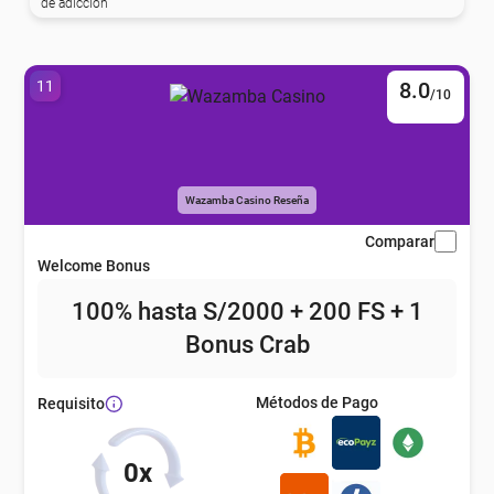
de adicción
11
8.0
/10
Wazamba Casino Reseña
Comparar
Welcome Bonus
100% hasta S/2000 + 200 FS + 1
Bonus Crab
Métodos de Pago
Requisito
0x