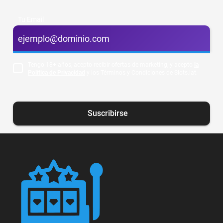
Tu Email
Tengo 18+ años, acepto recibir ofertas de marketing, y acepto
la
Política de Privacidad
y los Términos y Condiciones de Slots.lat.
Suscribirse