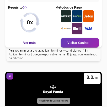
Métodos de Pago
Requisito
0x
Ver más
Visitar Casino
Para reclamar esta oferta, aplican términos y condiciones | 18+
Aplican términos | Juega responsablemente | El juego conlleva riesgo
de adicción
9
8.0
/10
Royal Panda Casino Reseña