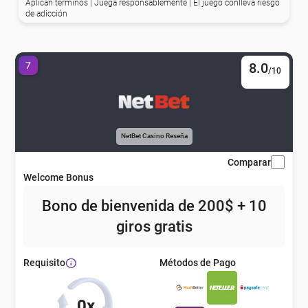
Aplican términos | Juega responsablemente | El juego conlleva riesgo
de adicción
7
8.0
/10
NetBet Casino Reseña
Comparar
Welcome Bonus
Bono de bienvenida de 200$ + 10
giros gratis
Métodos de Pago
Requisito
0x