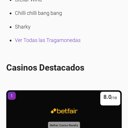
Chilli chilli bang bang
Sharky
Ver Todas las Tragamonedas
Casinos Destacados
1
8.0
/10
Betfair Casino Reseña