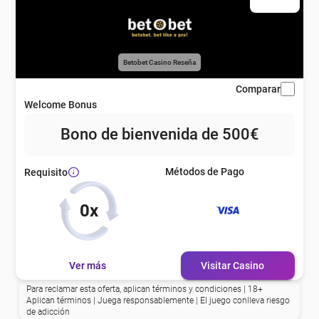
Betobet Casino Reseña
Comparar
Welcome Bonus
Bono de bienvenida de 500€
Métodos de Pago
Requisito
0x
Ver más
Visitar Casino
Para reclamar esta oferta, aplican términos y condiciones | 18+
Aplican términos | Juega responsablemente | El juego conlleva riesgo
de adicción