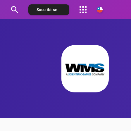
Suscribirse
Español (Argentina)
Español (Colombia)
Español (México)
Español (Perú)