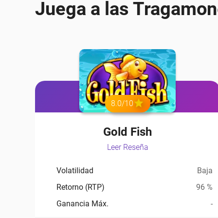
Juega a las Tragamo
8.0/10
Gold Fish
Leer Reseña
Volatilidad
Baja
Retorno (RTP)
96 %
Ganancia Máx.
-