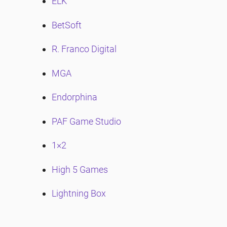
ELK
BetSoft
R. Franco Digital
MGA
Endorphina
PAF Game Studio
1×2
High 5 Games
Lightning Box