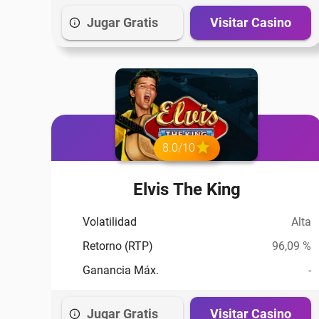
Jugar Gratis
Visitar Casino
8.0/10
Elvis The King
Volatilidad
Alta
Retorno (RTP)
96,09 %
Ganancia Máx.
-
Jugar Gratis
Visitar Casino