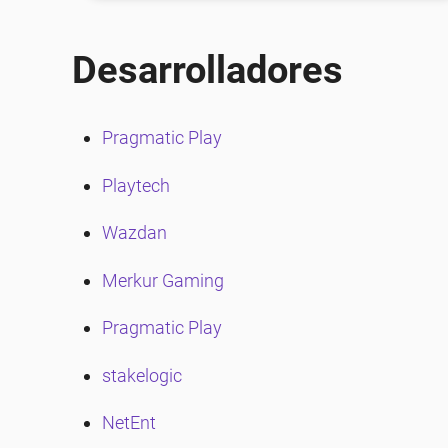
Desarrolladores
Pragmatic Play
Playtech
Wazdan
Merkur Gaming
Pragmatic Play
stakelogic
NetEnt