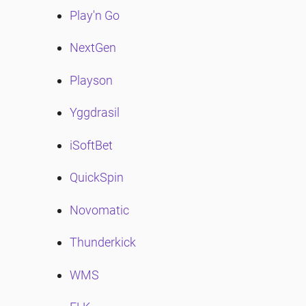
Play'n Go
NextGen
Playson
Yggdrasil
iSoftBet
QuickSpin
Novomatic
Thunderkick
WMS