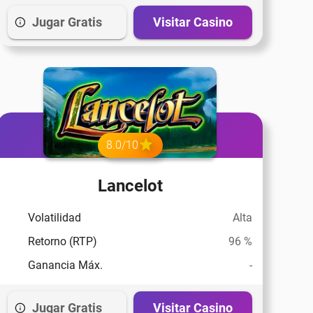
Jugar Gratis
Visitar Casino
8.0/10
Lancelot
Volatilidad
Alta
Retorno (RTP)
96 %
Ganancia Máx.
-
Jugar Gratis
Visitar Casino