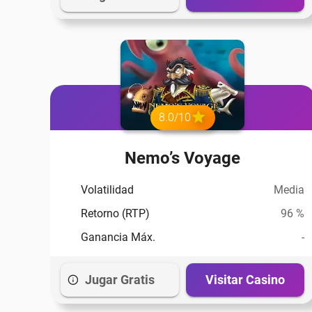
8.0/10
Nemo’s Voyage
Volatilidad
Media
Retorno (RTP)
96 %
Ganancia Máx.
-
Jugar Gratis
Visitar Casino