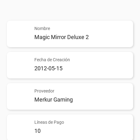
Nombre
Magic Mirror Deluxe 2
Fecha de Creación
2012-05-15
Proveedor
Merkur Gaming
Líneas de Pago
10