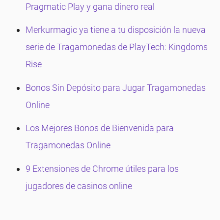
la continuación de Magic Mirror Deluxe, y se
Pragmatic Play y gana dinero real
inspira claramente en juegos de otros
Merkurmagic ya tiene a tu disposición la nueva
desarrolladores.
serie de Tragamonedas de PlayTech: Kingdoms
Características de Magic Mirror Deluxe II
Rise
Características Especiales
Bonos Sin Depósito para Jugar Tragamonedas
Online
Los Mejores Bonos de Bienvenida para
Tragamonedas Online
9 Extensiones de Chrome útiles para los
jugadores de casinos online