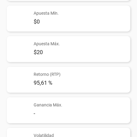
Apuesta Mín.
$0
Apuesta Máx.
$20
Retorno (RTP)
95,61 %
Ganancia Máx.
-
Volatilidad