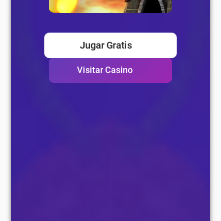
Jugar Gratis
Visitar Casino