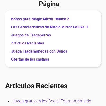
Página
Bonos para Magic Mirror Deluxe 2
Las Características de Magic Mirror Deluxe II
Juegos de Tragaperras
Articulos Recientes
Juega Tragamonedas con Bonos
Ofertas de los casinos
Casinos Destacados
Nuestra reseña de Magic Mirror Deluxe II
Esta tragamonedas Magic Mirror Deluxe 2 en línea
Articulos Recientes
es una copia. Pero incluso las copias tienen su
encanto. Esta tragamonedas de Merkur Gaming es
Juega gratis en los Social Tournaments de